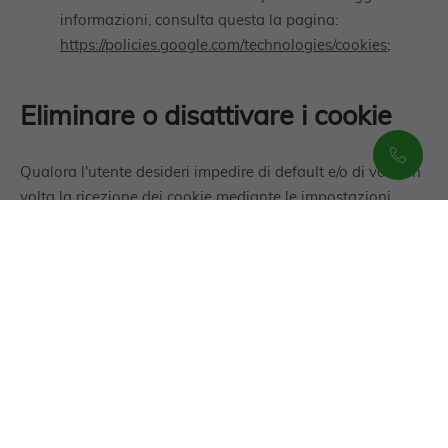
informazioni, consulta questa la pagina:
https://policies.google.com/technologies/cookies
;
Eliminare o disattivare i cookie
Qualora l'utente desideri impedire di default e/o di volta in
volta la ricezione dei cookie mediante le impostazioni
disponibili presso il browser utilizzato, negando così il
consenso ai cookie non tecnicamente necessari, può
utilizzare i procedimenti seguenti:
Internet Explorer
:
http://windows.microsoft.com/en-
gb/windows-vista/block-or-allow-cookies
Chrome
:
https://support.google.com/chrome/answer/95647
Firefox
:
https://support.mozilla.org/en-US/kb/enable-
and-disable-cookies-website-preferences