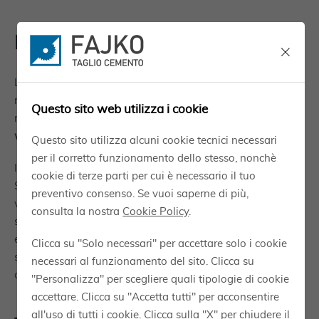
Introduzione
La presente Cookie Policy, o informativa estesa
riguardante i cookie e gli altri strumenti di tracciamento,
Questo sito web utilizza i cookie
riguarda l'utilizzo di Cookie da parte del Sito web
www.tagliocementopiacenza.it
.
Questo sito utilizza alcuni cookie tecnici necessari
per il corretto funzionamento dello stesso, nonchè
I cookie sono piccoli file di testo che vengono trasmessi dal
cookie di terze parti per cui è necessario il tuo
Sito ai dispositivi degli utenti che lo visitano, e che
preventivo consenso. Se vuoi saperne di più,
vengono poi ritrasmessi al Sito in occasione di visite
consulta la nostra
Cookie Policy
.
successive; essi possono avere caratteristiche diverse ed
essere utilizzati per diverse finalità, sia dal Titolare del Sito,
Clicca su "Solo necessari" per accettare solo i cookie
sia da terze parti che forniscono servizi tecnici al Titolare o
necessari al funzionamento del sito. Clicca su
direttamente all'utente.
"Personalizza" per scegliere quali tipologie di cookie
accettare. Clicca su "Accetta tutti" per acconsentire
all'uso di tutti i cookie. Clicca sulla "X" per chiudere il